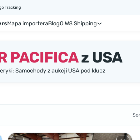
go Tracking
ers
Mapa importera
Blog
O W8 Shipping
 PACIFICA
z USA
yki: Samochody z aukcji USA pod klucz
So