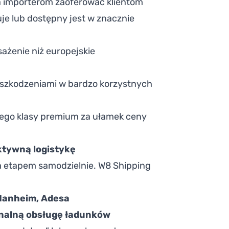
a importerom zaoferować klientom
je lub dostępny jest w znacznie
żenie niż europejskie
uszkodzeniami w bardzo korzystnych
nnego klasy premium za ułamek ceny
ktywną logistykę
m etapem samodzielnie. W8 Shipping
 Manheim, Adesa
nalną obsługę ładunków