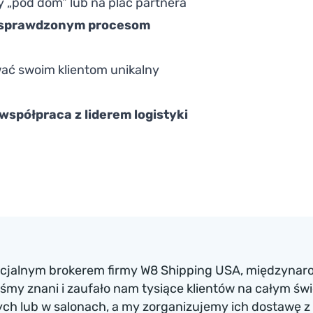
y „pod dom” lub na plac partnera
sprawdzonym procesom
wać swoim klientom unikalny
 współpraca z liderem logistyki
ficjalnym brokerem firmy W8 Shipping USA, międzynaro
my znani i zaufało nam tysiące klientów na całym św
h lub w salonach, a my zorganizujemy ich dostawę z 