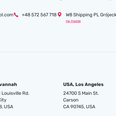
pl.com
+48 572 567 718
W8 Shipping PL Grójeck
na mapie
avannah
USA, Los Angeles
Louisville Rd.
24700 S Main St.
ity
Carson
8, USA
CA 90745, USA