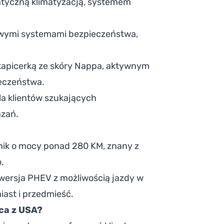
atyczną klimatyzacją, systemem
owymi systemami bezpieczeństwa,
 tapicerką ze skóry Nappa, aktywnym
eczeństwa.
la klientów szukających
ązań.
nik o mocy ponad 280 KM, znany z
.
wersja PHEV z możliwością jazdy w
iast i przedmieść.
ca z USA?