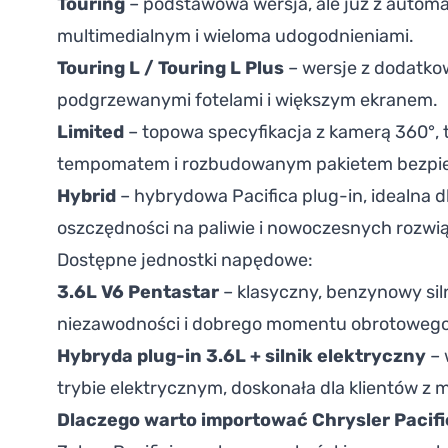
Touring
– podstawowa wersja, ale już z autom
multimedialnym i wieloma udogodnieniami.
Touring L / Touring L Plus
– wersje z dodatk
podgrzewanymi fotelami i większym ekranem.
Limited
– topowa specyfikacja z kamerą 360°,
tempomatem i rozbudowanym pakietem bezpi
Hybrid
– hybrydowa Pacifica plug-in, idealna d
oszczędności na paliwie i nowoczesnych rozwi
Dostępne jednostki napędowe:
3.6L V6 Pentastar
– klasyczny, benzynowy sil
niezawodności i dobrego momentu obrotowego
Hybryda plug-in 3.6L + silnik elektryczny
– 
trybie elektrycznym, doskonała dla klientów z m
Dlaczego warto importować Chrysler Pacifi