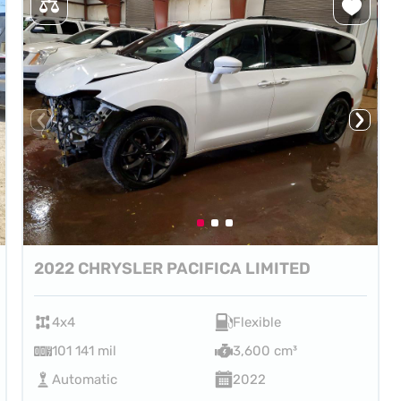
2022 CHRYSLER PACIFICA LIMITED
4x4
Flexible
101 141 mil
3,600 cm³
Automatic
2022