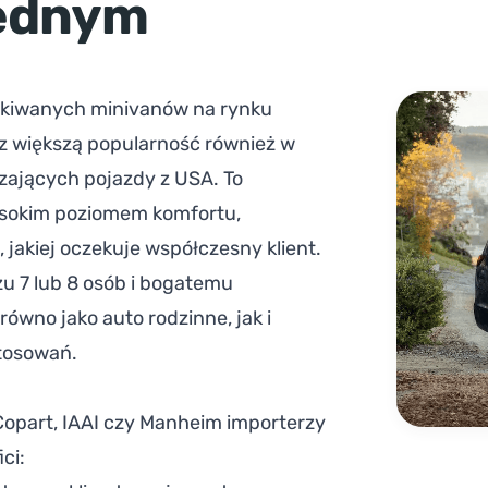
jednym
zukiwanych minivanów na rynku
az większą popularność również w
zających pojazdy z USA. To
ysokim poziomem komfortu,
jakiej oczekuje współczesny klient.
zu 7 lub 8 osób i bogatemu
ówno jako auto rodzinne, jak i
stosowań
.
part, IAAI czy Manheim importerzy
ci: