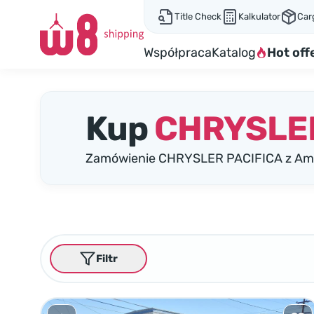
Title Check
Kalkulator
Car
Współpraca
Katalog
Hot off
Kup
CHRYSLER
Zamówienie CHRYSLER PACIFICA z Amer
Filtr