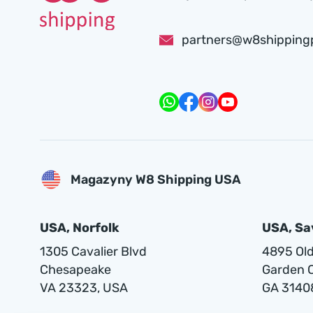
partners@w8shipping
Magazyny W8 Shipping USA
USA, Norfolk
USA, S
1305 Cavalier Blvd
4895 Old 
Chesapeake
Garden C
VA 23323, USA
GA 3140