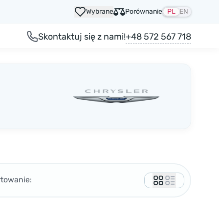
Wybrane
Porównanie
PL
EN
+48 572 567 718
Skontaktuj się z nami!
rtowanie: