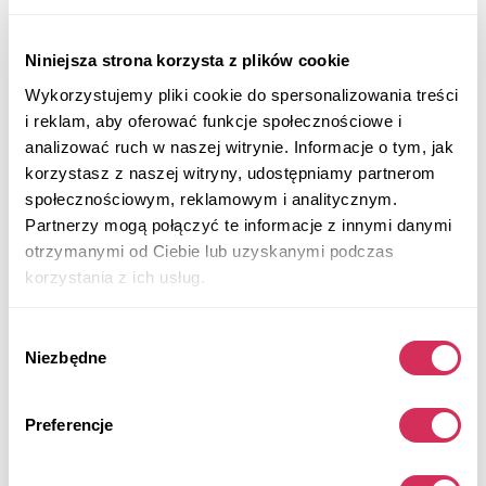
2020 LEXUS RX 350
Niniejsza strona korzysta z plików cookie
Na przednie koła
Benzyna
Wykorzystujemy pliki cookie do spersonalizowania treści
43 535 mil
3,500 cm³
i reklam, aby oferować funkcje społecznościowe i
Automatic
2020
analizować ruch w naszej witrynie. Informacje o tym, jak
korzystasz z naszej witryny, udostępniamy partnerom
Rear end
społecznościowym, reklamowym i analitycznym.
Partnerzy mogą połączyć te informacje z innymi danymi
Aukcja za
4
dni
otrzymanymi od Ciebie lub uzyskanymi podczas
$0
Aktualna stawka:
korzystania z ich usług.
Złóż ofertę
Wybór
Więcej informacji
Niezbędne
zgody
Preferencje