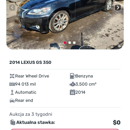
2014 LEXUS GS 350
Rear Wheel Drive
Benzyna
94 013 mil
3,500 cm³
Automatic
2014
Rear end
Aukcja za
3
tygodni
$0
Aktualna stawka: