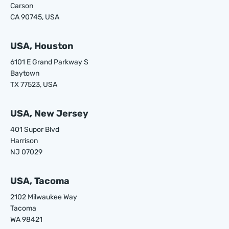
Carson
CA 90745, USA
USA, Houston
6101 E Grand Parkway S
Baytown
TX 77523, USA
USA, New Jersey
401 Supor Blvd
Harrison
NJ 07029
USA, Tacoma
2102 Milwaukee Way
Tacoma
WA 98421