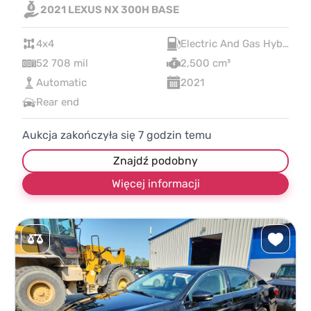
2021 LEXUS NX 300H BASE
4x4
Electric And Gas Hybrid
52 708 mil
2,500 cm³
Automatic
2021
Rear end
Aukcja zakończyła się
7
godzin temu
Znajdź podobny
Więcej informacji