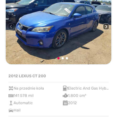
2012 LEXUS CT 200
Na przednie koła
Electric And Gas Hybrid
141 578 mil
1,800 cm³
Automatic
2012
Hail