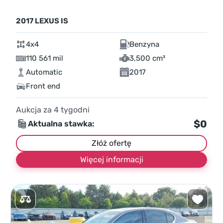
2017 LEXUS IS
4x4
Benzyna
110 561 mil
3,500 cm³
Automatic
2017
Front end
Aukcja za
4
tygodni
$0
Aktualna stawka:
Złóż ofertę
Więcej informacji