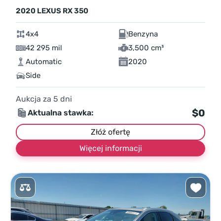
2020 LEXUS RX 350
4x4
Benzyna
42 295 mil
3,500 cm³
Automatic
2020
Side
Aukcja za
5
dni
$0
Aktualna stawka:
Złóż ofertę
Więcej informacji