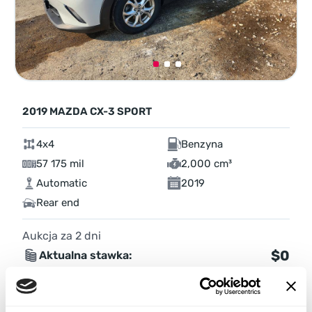
2019 MAZDA CX-3 SPORT
4x4
Benzyna
57 175 mil
2,000 cm³
Automatic
2019
Rear end
Aukcja za
2
dni
$0
Aktualna stawka:
Złóż ofertę
Więcej informacji