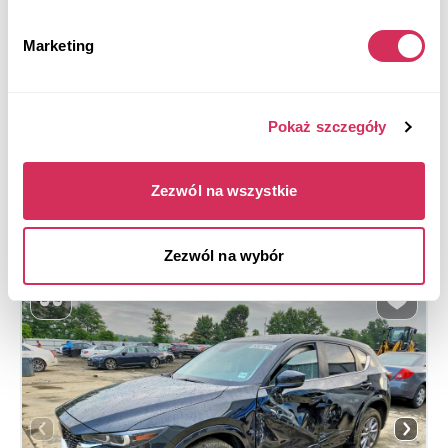
8 072 mile
2,500 cm³
Automatic
2021
Marketing
Front end
Aukcja za
3
tygodni
Pokaż szczegóły
$0
Aktualna stawka:
Złóż ofertę
Zezwól na wszystkie
Więcej informacji
Zezwól na wybór