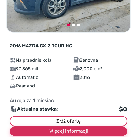
2016 MAZDA CX-3 TOURING
Na przednie koła
Benzyna
97 365 mil
2,000 cm³
Automatic
2016
Rear end
Aukcja za
1
miesiąc
$0
Aktualna stawka:
Złóż ofertę
Więcej informacji