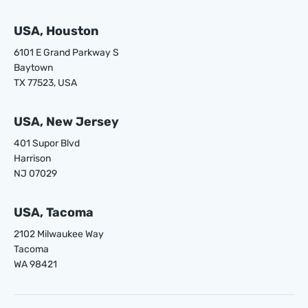
USA, Houston
6101 E Grand Parkway S
Baytown
TX 77523, USA
USA, New Jersey
401 Supor Blvd
Harrison
NJ 07029
USA, Tacoma
2102 Milwaukee Way
Tacoma
WA 98421