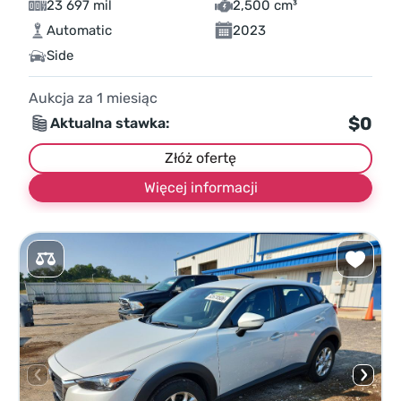
23 697 mil
2,500 cm³
Automatic
2023
Side
Aukcja za
1
miesiąc
$0
Aktualna stawka:
Złóż ofertę
Więcej informacji