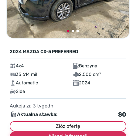
2024 MAZDA CX-5 PREFERRED
4x4
Benzyna
35 614 mil
2,500 cm³
Automatic
2024
Side
Aukcja za
3
tygodni
$0
Aktualna stawka:
Złóż ofertę