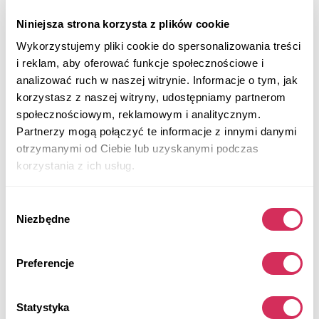
Niniejsza strona korzysta z plików cookie
Wykorzystujemy pliki cookie do spersonalizowania treści
i reklam, aby oferować funkcje społecznościowe i
analizować ruch w naszej witrynie. Informacje o tym, jak
korzystasz z naszej witryny, udostępniamy partnerom
społecznościowym, reklamowym i analitycznym.
Partnerzy mogą połączyć te informacje z innymi danymi
otrzymanymi od Ciebie lub uzyskanymi podczas
korzystania z ich usług.
Wybór
Niezbędne
zgody
Preferencje
2021 MAZDA 3 PREMIUM
Statystyka
4x4
Benzyna