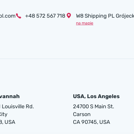
pl.com
+48 572 567 718
W8 Shipping PL Grójeck
na mapie
avannah
USA, Los Angeles
Louisville Rd.
24700 S Main St.
ity
Carson
8, USA
CA 90745, USA