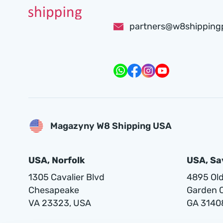
partners@w8shipping
Magazyny W8 Shipping USA
USA, Norfolk
USA, S
1305 Cavalier Blvd
4895 Old 
Chesapeake
Garden C
VA 23323, USA
GA 3140