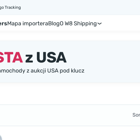
go Tracking
ers
Mapa importera
Blog
O W8 Shipping
STA
z USA
mochody z aukcji USA pod klucz
So