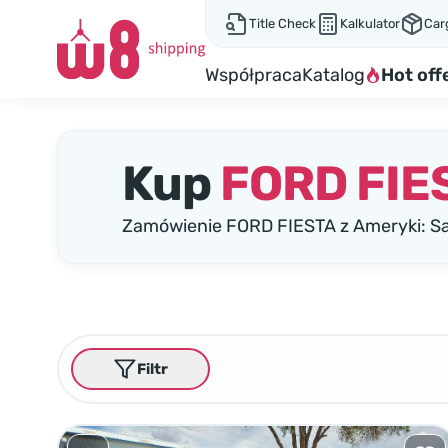
Title Check
Kalkulator
Car
Współpraca
Katalog
Hot off
Kup
FORD FIE
Zamówienie FORD FIESTA z Ameryki: Sa
Filtr