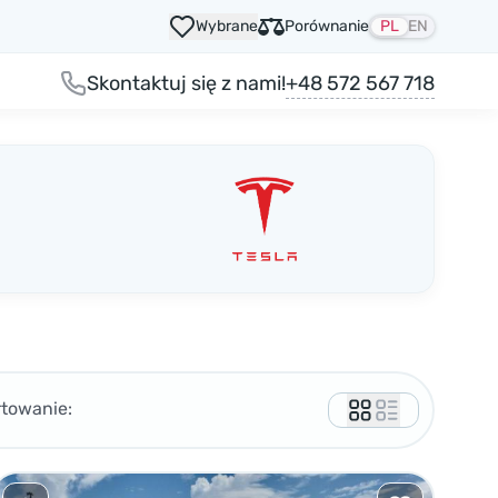
Wybrane
Porównanie
PL
EN
+48 572 567 718
Skontaktuj się z nami!
rtowanie: