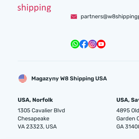
partners@w8shipping
Magazyny W8 Shipping USA
USA, Norfolk
USA, S
1305 Cavalier Blvd
4895 Old 
Chesapeake
Garden C
VA 23323, USA
GA 3140