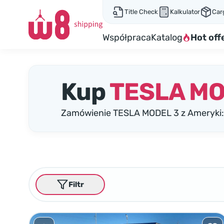
Title Check
Kalkulator
Car
Współpraca
Katalog
Hot off
Kup
TESLA MO
Zamówienie TESLA MODEL 3 z Ameryki:
Filtr