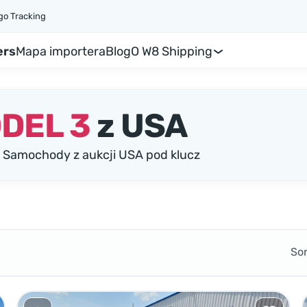
go Tracking
ers
Mapa importera
Blog
O W8 Shipping
DEL 3
z USA
 Samochody z aukcji USA pod klucz
So