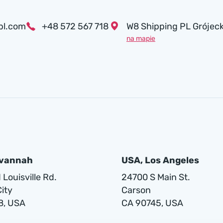
pl.com
+48 572 567 718
W8 Shipping PL Grójeck
na mapie
avannah
USA, Los Angeles
Louisville Rd.
24700 S Main St.
ity
Carson
8, USA
CA 90745, USA