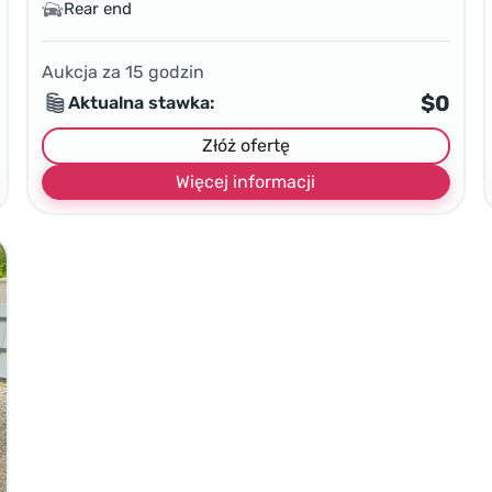
Rear end
Aukcja za
15
godzin
$0
Aktualna stawka:
Złóż ofertę
Więcej informacji