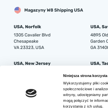
Magazyny W8 Shipping USA
USA, Norfolk
USA, S
1305 Cavalier Blvd
4895 Old 
Chesapeake
Garden C
VA 23323, USA
GA 3140
USA, New Jersey
USA, T
401 Supor Blvd
2102 Mi
Niniejsza strona korzysta
Harrison
Tacoma
Wykorzystujemy pliki cook
NJ 07029
WA 9842
społecznościowe i analizo
witryny, udostępniamy pa
mogą połączyć te informa
korzystania z ich usług.