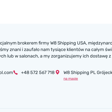
ficjalnym brokerem firmy W8 Shipping USA, międzynaro
my znani i zaufało nam tysiące klientów na całym św
h lub w salonach, a my zorganizujemy ich dostawę z 
pl.com
+48 572 567 718
W8 Shipping PL Grójeck
na mapie