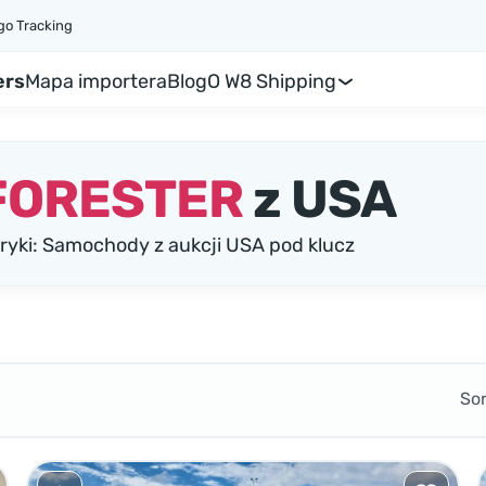
go Tracking
ers
Mapa importera
Blog
O W8 Shipping
FORESTER
z USA
ki: Samochody z aukcji USA pod klucz
So