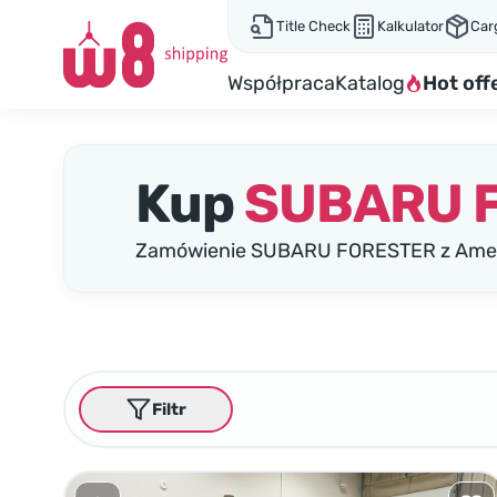
Title Check
Kalkulator
Car
Współpraca
Katalog
Hot off
Kup
SUBARU 
Zamówienie SUBARU FORESTER z Amery
Filtr