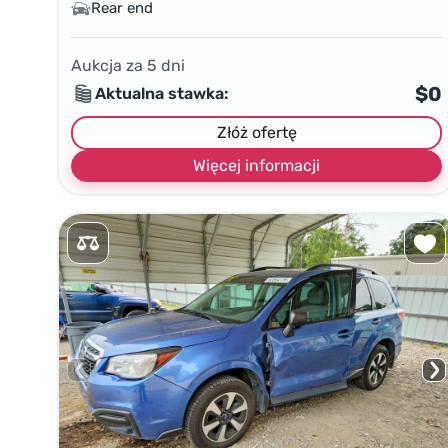
Rear end
Aukcja za
5
dni
$0
Aktualna stawka:
Złóż ofertę
Więcej informacji