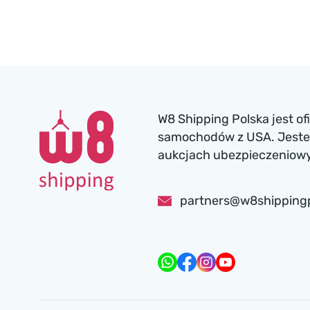
W8 Shipping Polska jest o
samochodów z USA. Jesteś
aukcjach ubezpieczeniowyc
partners@w8shipping