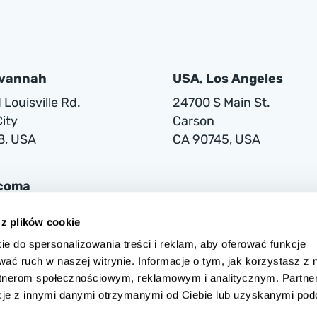
avannah
USA, Los Angeles
Louisville Rd.
24700 S Main St.
ity
Carson
8, USA
CA 90745, USA
acoma
lwaukee Way
 z plików cookie
ie do spersonalizowania treści i reklam, aby oferować funkcje
1
wać ruch w naszej witrynie. Informacje o tym, jak korzystasz z 
rtnerom społecznościowym, reklamowym i analitycznym. Partne
cje z innymi danymi otrzymanymi od Ciebie lub uzyskanymi po