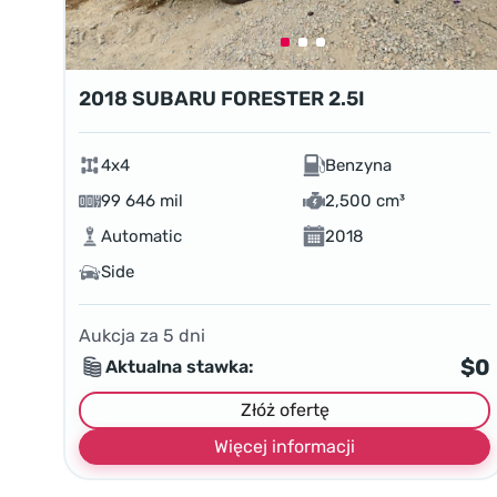
2018 SUBARU FORESTER 2.5I
4x4
Benzyna
99 646 mil
2,500 cm³
Automatic
2018
Side
Aukcja za
5
dni
$0
Aktualna stawka:
Złóż ofertę
Więcej informacji