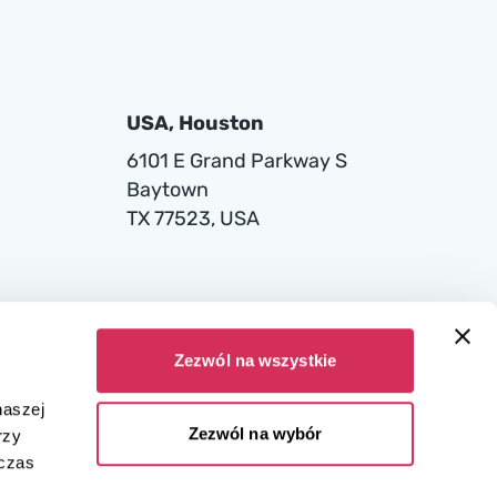
USA, Houston
6101 E Grand Parkway S
Baytown
TX 77523, USA
Zezwól na wszystkie
naszej
Zezwól na wybór
rzy
dczas