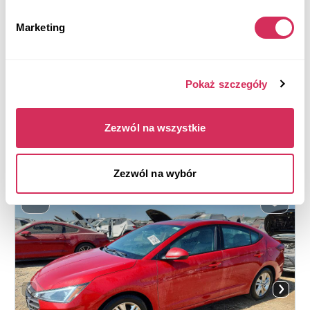
111 848 mil
2,000 cm³
Automatic
2017
Marketing
Rear end
Aukcja za
3
dni
Pokaż szczegóły
$0
Aktualna stawka:
Złóż ofertę
Zezwól na wszystkie
Więcej informacji
Zezwól na wybór