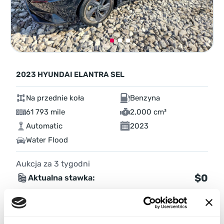
2023 HYUNDAI ELANTRA SEL
Na przednie koła
Benzyna
61 793 mile
2,000 cm³
Automatic
2023
Water Flood
Aukcja za
3
tygodni
$0
Aktualna stawka:
Złóż ofertę
Więcej informacji