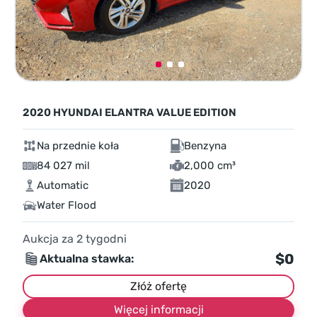
2020 HYUNDAI ELANTRA VALUE EDITION
Na przednie koła
Benzyna
84 027 mil
2,000 cm³
Automatic
2020
Water Flood
Aukcja za
2
tygodni
$0
Aktualna stawka:
Złóż ofertę
Więcej informacji