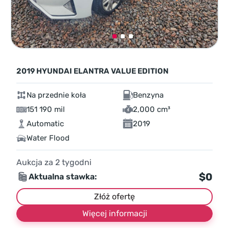
2019 HYUNDAI ELANTRA VALUE EDITION
Na przednie koła
Benzyna
151 190 mil
2,000 cm³
Automatic
2019
Water Flood
Aukcja za
2
tygodni
$0
Aktualna stawka:
Złóż ofertę
Więcej informacji