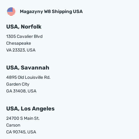
Magazyny W8 Shipping USA
USA, Norfolk
1305 Cavalier Blvd
Chesapeake
VA 23323, USA
USA, Savannah
4895 Old Louisville Rd.
Garden City
GA 31408, USA
USA, Los Angeles
24700 S Main St.
Carson
CA 90745, USA