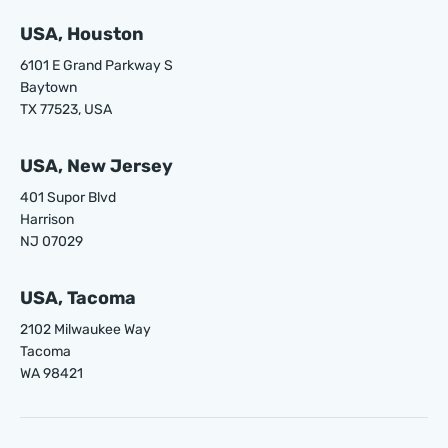
USA, Houston
6101 E Grand Parkway S
Baytown
TX 77523, USA
USA, New Jersey
401 Supor Blvd
Harrison
NJ 07029
USA, Tacoma
2102 Milwaukee Way
Tacoma
WA 98421