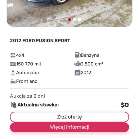
2012 FORD FUSION SPORT
4x4
Benzyna
150 770 mil
3,500 cm³
Automatic
2012
Front end
Aukcja za
2
dni
$0
Aktualna stawka:
Złóż ofertę
Więcej informacji