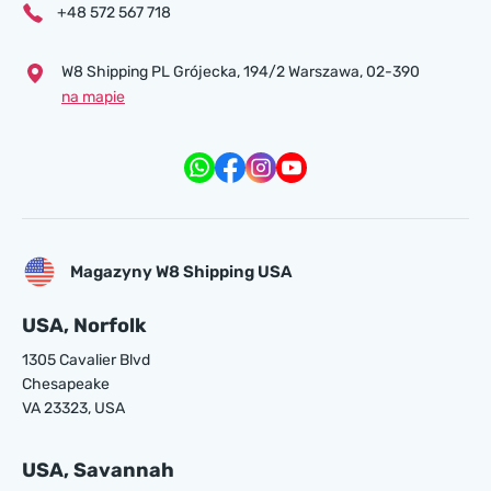
+48 572 567 718
W8 Shipping PL Grójecka , 194/2 Warszawa, 02-390
na mapie
Magazyny W8 Shipping USA
USA, Norfolk
1305 Cavalier Blvd
Chesapeake
VA 23323, USA
USA, Savannah