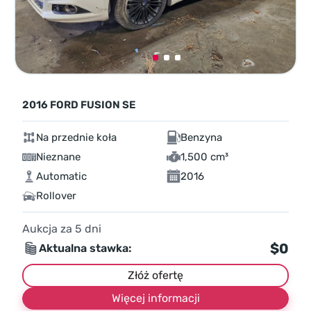
2016 FORD FUSION SE
Na przednie koła
Benzyna
Nieznane
1,500 cm³
Automatic
2016
Rollover
Aukcja za
5
dni
$0
Aktualna stawka:
Złóż ofertę
Więcej informacji