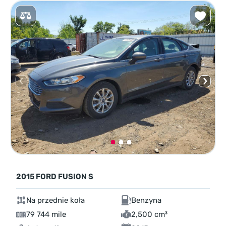
2015 FORD FUSION S
Na przednie koła
Benzyna
79 744 mile
2,500 cm³