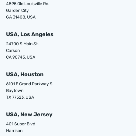
4895 Old Louisville Rd.
Garden City
GA 31408, USA
USA, Los Angeles
24700 S Main St.
Carson
CA 90745, USA
USA, Houston
6101 E Grand Parkway S
Baytown
TX 77523, USA
USA, New Jersey
401 Supor Blvd
Harrison