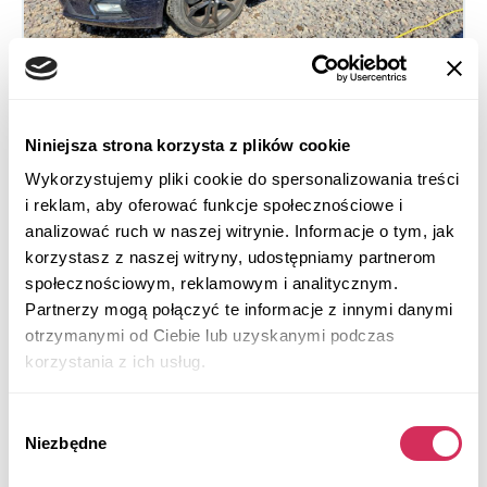
Niniejsza strona korzysta z plików cookie
2020 FORD FUSION SE
Wykorzystujemy pliki cookie do spersonalizowania treści
Na przednie koła
Benzyna
i reklam, aby oferować funkcje społecznościowe i
analizować ruch w naszej witrynie. Informacje o tym, jak
79 732 mile
1,500 cm³
korzystasz z naszej witryny, udostępniamy partnerom
Automatic
2020
społecznościowym, reklamowym i analitycznym.
Front end
Partnerzy mogą połączyć te informacje z innymi danymi
otrzymanymi od Ciebie lub uzyskanymi podczas
Aukcja za
2
dni
korzystania z ich usług.
$0
Aktualna stawka:
Złóż ofertę
Wybór
Niezbędne
zgody
Więcej informacji