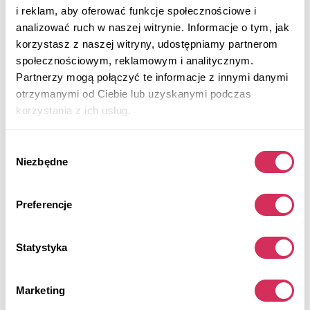
i reklam, aby oferować funkcje społecznościowe i
analizować ruch w naszej witrynie. Informacje o tym, jak
korzystasz z naszej witryny, udostępniamy partnerom
społecznościowym, reklamowym i analitycznym.
Partnerzy mogą połączyć te informacje z innymi danymi
otrzymanymi od Ciebie lub uzyskanymi podczas
korzystania z ich usług.
Wybór
Niezbędne
zgody
2023 DODGE CHARGER SXT
Preferencje
Rear Wheel Drive
Flexible
63 645 mil
3,600 cm³
Automatic
2023
Statystyka
Front end
Marketing
Aukcja za
3
dni