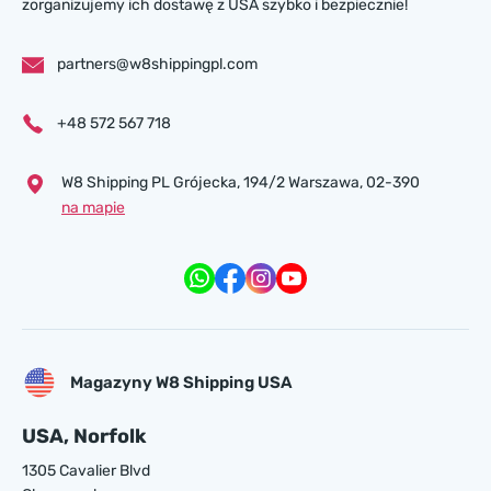
zorganizujemy ich dostawę z USA szybko i bezpiecznie!
partners@w8shippingpl.com
+48 572 567 718
W8 Shipping PL Grójecka , 194/2 Warszawa, 02-390
na mapie
Magazyny W8 Shipping USA
USA, Norfolk
1305 Cavalier Blvd