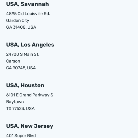
USA, Savannah
4895 Old Louisville Rd.
Garden City
GA 31408, USA
USA, Los Angeles
24700 S Main St.
Carson
CA 90745, USA
USA, Houston
6101 E Grand Parkway S
Baytown
TX 77523, USA
USA, New Jersey
401 Supor Blvd