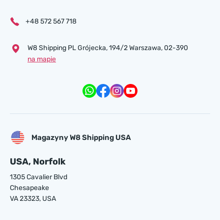
+48 572 567 718
W8 Shipping PL Grójecka , 194/2 Warszawa, 02-390
na mapie
Magazyny W8 Shipping USA
USA, Norfolk
1305 Cavalier Blvd
Chesapeake
VA 23323, USA