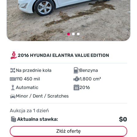
2016 HYUNDAI ELANTRA VALUE EDITION
Na przednie koła
Benzyna
110 450 mil
1,800 cm³
Automatic
2016
Minor / Dent / Scratches
Aukcja za
1
dzień
$0
Aktualna stawka:
Złóż ofertę