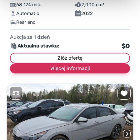
68 124 mile
2,000 cm³
Automatic
2022
Rear end
Aukcja za
1
dzień
$0
Aktualna stawka:
Złóż ofertę
Więcej informacji