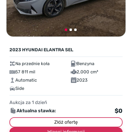
2023 HYUNDAI ELANTRA SEL
Na przednie koła
Benzyna
57 811 mil
2,000 cm³
Automatic
2023
Side
Aukcja za
1
dzień
$0
Aktualna stawka:
Złóż ofertę
Więcej informacji