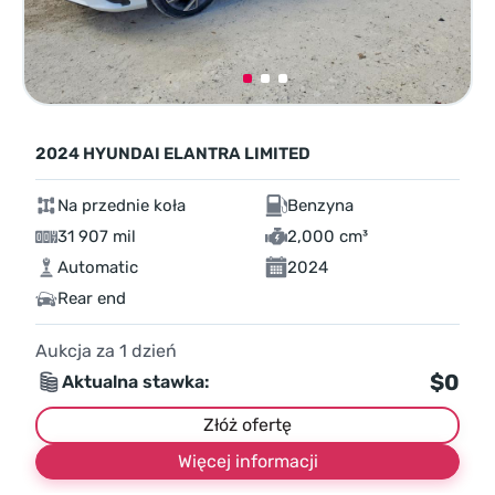
2024 HYUNDAI ELANTRA LIMITED
Na przednie koła
Benzyna
31 907 mil
2,000 cm³
Automatic
2024
Rear end
Aukcja za
1
dzień
$0
Aktualna stawka:
Złóż ofertę
Więcej informacji