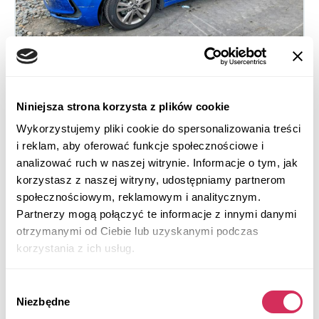
Niniejsza strona korzysta z plików cookie
2018 HYUNDAI ELANTRA SEL
Wykorzystujemy pliki cookie do spersonalizowania treści
i reklam, aby oferować funkcje społecznościowe i
Na przednie koła
Benzyna
analizować ruch w naszej witrynie. Informacje o tym, jak
84 775 mil
2,000 cm³
korzystasz z naszej witryny, udostępniamy partnerom
Automatic
2018
społecznościowym, reklamowym i analitycznym.
Front end
Partnerzy mogą połączyć te informacje z innymi danymi
otrzymanymi od Ciebie lub uzyskanymi podczas
Aukcja za
6
godzin
korzystania z ich usług.
$0
Aktualna stawka:
Wybór
Złóż ofertę
Niezbędne
zgody
Więcej informacji