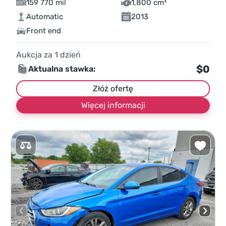
159 770 mil
1,800 cm³
Automatic
2013
Front end
Aukcja za
1
dzień
$0
Aktualna stawka:
Złóż ofertę
Więcej informacji