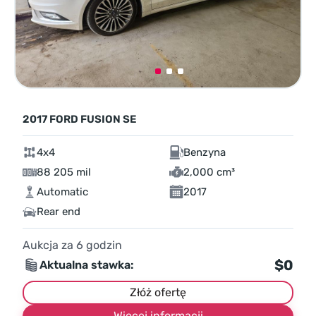
2017 FORD FUSION SE
4x4
Benzyna
88 205 mil
2,000 cm³
Automatic
2017
Rear end
Aukcja za
6
godzin
$0
Aktualna stawka:
Złóż ofertę
Więcej informacji