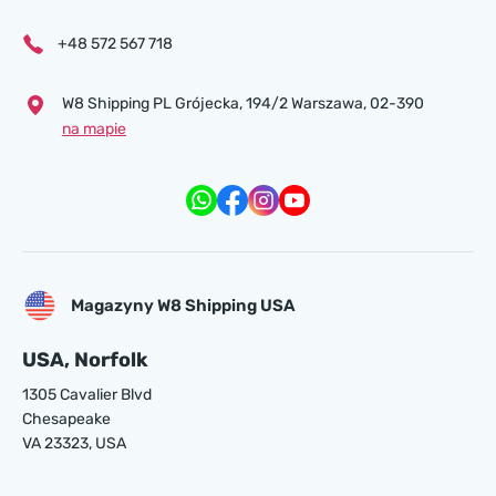
+48 572 567 718
W8 Shipping PL Grójecka , 194/2 Warszawa, 02-390
na mapie
Magazyny W8 Shipping USA
USA, Norfolk
1305 Cavalier Blvd
Chesapeake
VA 23323, USA