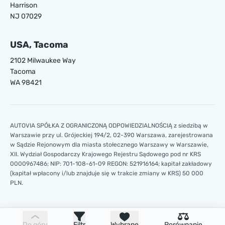
Harrison
NJ 07029
USA, Tacoma
2102 Milwaukee Way
Tacoma
WA 98421
AUTOVIA SPÓŁKA Z OGRANICZONĄ ODPOWIEDZIALNOŚCIĄ z siedzibą w
Warszawie przy ul. Grójeckiej 194/2, 02-390 Warszawa, zarejestrowana
w Sądzie Rejonowym dla miasta stołecznego Warszawy w Warszawie,
XII. Wydział Gospodarczy Krajowego Rejestru Sądowego pod nr KRS
0000967486; NIP: 701-108-61-09 REGON: 521916164; kapitał zakładowy
(kapitał wpłacony i/lub znajduje się w trakcie zmiany w KRS) 50 000
PLN.
Do góry
Filtr
Wybrane
Porównanie