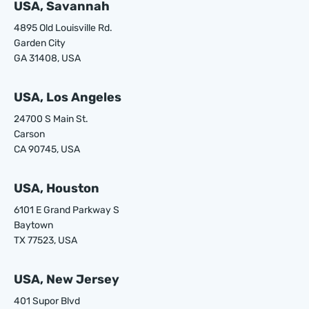
USA, Savannah
4895 Old Louisville Rd.
Garden City
GA 31408, USA
USA, Los Angeles
24700 S Main St.
Carson
CA 90745, USA
USA, Houston
6101 E Grand Parkway S
Baytown
TX 77523, USA
USA, New Jersey
401 Supor Blvd