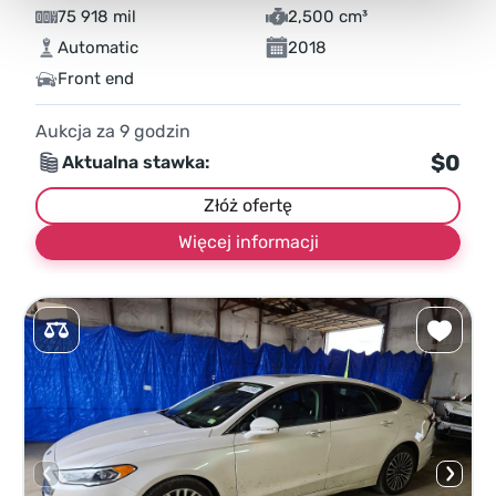
75 918 mil
2,500 cm³
Automatic
2018
Front end
Aukcja za
9
godzin
$0
Aktualna stawka:
Złóż ofertę
Więcej informacji