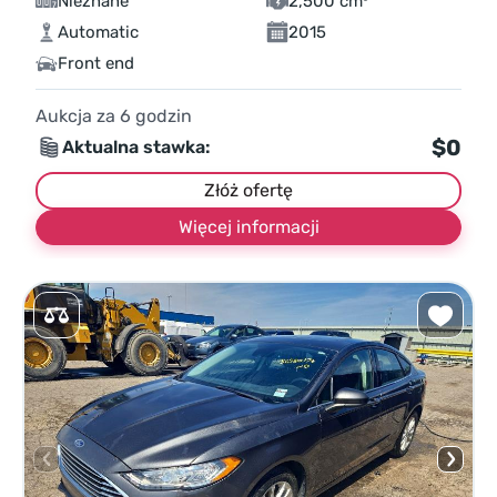
Nieznane
2,500 cm³
Automatic
2015
Front end
Aukcja za
6
godzin
$0
Aktualna stawka:
Złóż ofertę
Więcej informacji