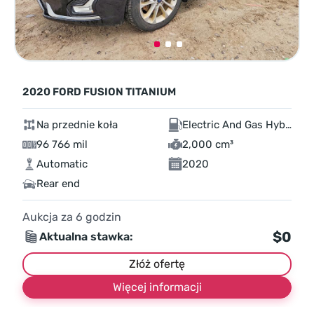
2020 FORD FUSION TITANIUM
Na przednie koła
Electric And Gas Hybrid
96 766 mil
2,000 cm³
Automatic
2020
Rear end
Aukcja za
6
godzin
$0
Aktualna stawka:
Złóż ofertę
Więcej informacji