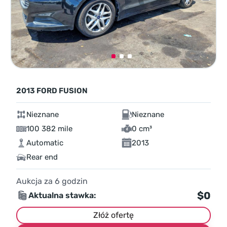
2013 FORD FUSION
Nieznane
Nieznane
100 382 mile
0 cm³
Automatic
2013
Rear end
Aukcja za
6
godzin
$0
Aktualna stawka:
Złóż ofertę