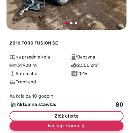
2016 FORD FUSION SE
Na przednie koła
Benzyna
131 920 mil
2,500 cm³
Automatic
2016
Front end
Aukcja za
10
godzin
$0
Aktualna stawka:
Złóż ofertę
Więcej informacji