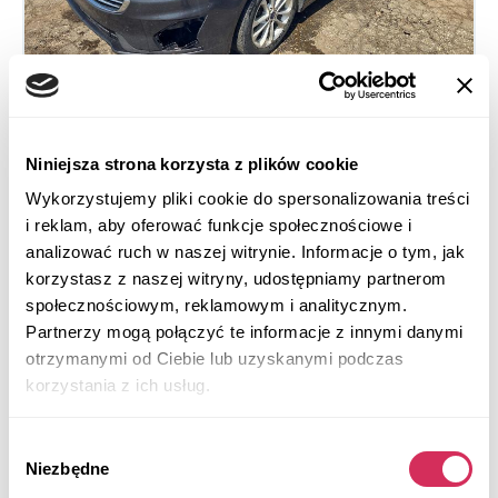
Niniejsza strona korzysta z plików cookie
2020 FORD FUSION SE
Wykorzystujemy pliki cookie do spersonalizowania treści
i reklam, aby oferować funkcje społecznościowe i
Na przednie koła
Benzyna
analizować ruch w naszej witrynie. Informacje o tym, jak
98 637 mil
1,500 cm³
korzystasz z naszej witryny, udostępniamy partnerom
Automatic
2020
społecznościowym, reklamowym i analitycznym.
Front end
Partnerzy mogą połączyć te informacje z innymi danymi
otrzymanymi od Ciebie lub uzyskanymi podczas
Aukcja za
1
dzień
korzystania z ich usług.
$0
Aktualna stawka:
Wybór
Złóż ofertę
Niezbędne
zgody
Więcej informacji